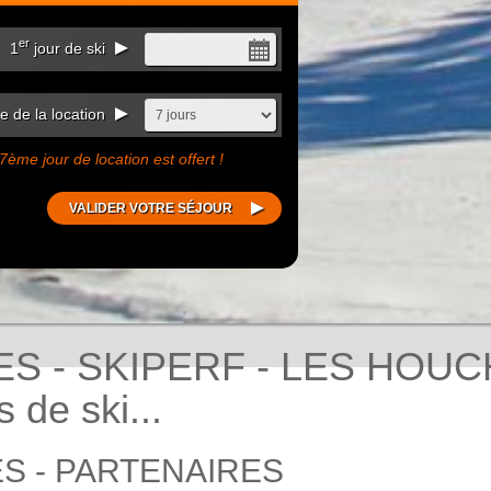
er
1
jour de ski
 de la location
7ème jour de location est offert !
ES - SKIPERF - LES HOUC
de ski...
S - PARTENAIRES