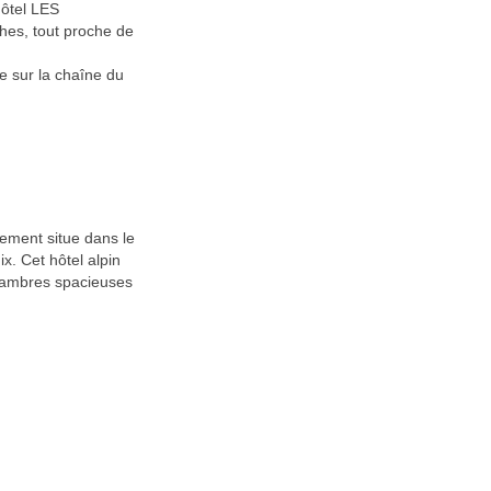
Hôtel LES
hes, tout proche de
le sur la chaîne du
lement situe dans le
x. Cet hôtel alpin
chambres spacieuses
MÉTÉO DES NEIGES