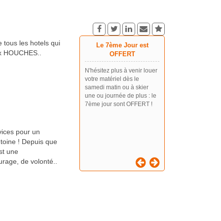
 tous les hotels qui
Le 7ème Jour est
aux HOUCHES..
OFFERT
N'hésitez plus à venir louer
votre matériel dès le
samedi matin ou à skier
une ou journée de plus : le
7ème jour sont OFFERT !
vices pour un
ntoine ! Depuis que
st une
urage, de volonté..