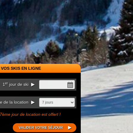
VOS SKIS EN LIGNE
er
1
jour de ski
 de la location
7ème jour de location est offert !