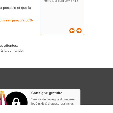
7ème jour sont OFFERT !
x possible et que
la
omiser jusqu'à 50%
os attentes.
t à la demande.
Consigne gratuite
Service de consigne du matériel
loué (skis & chaussures) inclus
dans les tarifs de location.