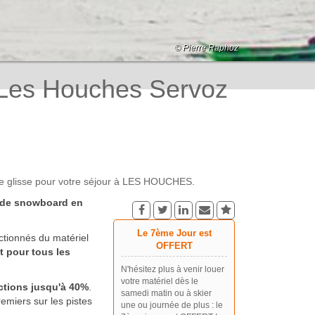
© Pierre Raphoz
© Patrice Labarbe
© Pierre Raphoz
© DALMASSO Monica
© Pierre Raphoz
© DALMASSO Monica
© Pierre Raphoz
© DALMASSO Monica
 Les Houches Servoz
e glisse pour votre séjour à LES HOUCHES.
t de snowboard en
Le 7ème Jour est
tionnés du matériel
OFFERT
t pour tous les
N'hésitez plus à venir louer
votre matériel dès le
ductions jusqu'à 40%
.
samedi matin ou à skier
remiers sur les pistes
une ou journée de plus : le