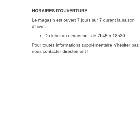
HORAIRES D'OUVERTURE
Le magasin est ouvert 7 jours sur 7 durant la saison
d'hiver.
Du lundi au dimanche : de 7h45 à 18h30.
Pour toutes informations supplémentaire n'hésiter pas
nous contacter directement !
Réalisation :
cchouette-skishop.com
|
Infos Légales & Crédits
CHEZ MAURICE - Location ski Châtel
Location ski Tignes Val C
LE PRIEURE SKISHOP - Location ski Chamonix
SPORT ATTITUD