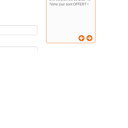
7ème jour sont OFFERT !
ation & livraison ski Samoëns Grand Massif
 SPORTS - Location ski Les Saisies Centre