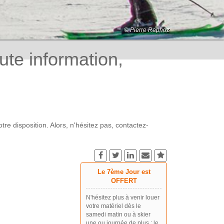
© Pierre Raphoz
© Patrice Labarbe
© Pierre Raphoz
© DALMASSO Monica
© Pierre Raphoz
© DALMASSO Monica
© Pierre Raphoz
© DALMASSO Monica
e information,
 disposition. Alors, n'hésitez pas, contactez-
Le 7ème Jour est
OFFERT
N'hésitez plus à venir louer
votre matériel dès le
samedi matin ou à skier
une ou journée de plus : le