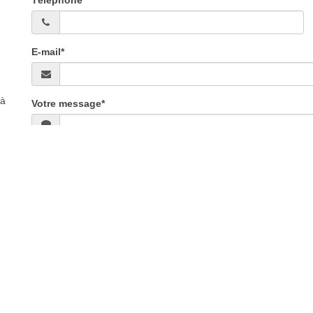
Téléphone
E-mail*
 à
Votre message*
|
Conditions Générales de Location
|
Plan du site
|
Version mobile
laret
AROLLES SPORTS - Location ski Meribel Mottaret
MOUNTAIN SKI SHOP - Loc
E - Location ski Pra Lou
ESPACE MONTAGNE - Location ski Montbrison
DUCREY