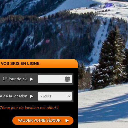
VOS SKIS EN LIGNE
er
1
jour de ski
 de la location
7ème jour de location est offert !