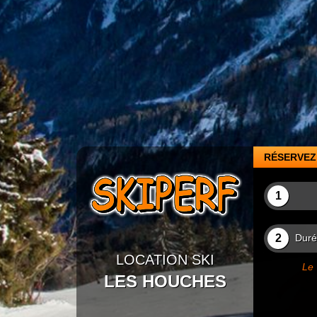
RÉSERVEZ 
1
2
Durée
LOCATION SKI
Le 
LES HOUCHES